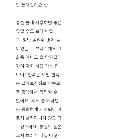
입 들어있어요 ♡
통젤 쓸때 사용하면 좋은
듀얼 우드 브러쉬 입
고. 일반 폴리쉬 병에 들
어있는 그 브러쉬에요. 1
회용 아니고 솔 망가질때
까지 다회 사용 가능 합
니다! 한쪽은 세필 한쪽
은 납작브러쉬로 양쪽으
로 장착해서 작업할 수
있어요. 우드 툴 바닥면
은 평평하게 제작되어 아
트시 굴러다니지 않고 딱
고정되어요. 활용도 높은
교체 브러쉬 따봉 다섯개