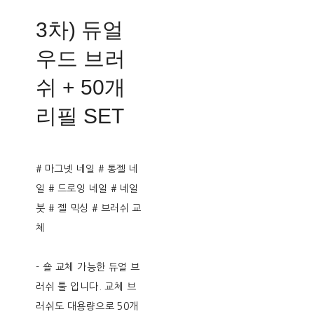
3차) 듀얼
우드 브러
쉬 + 50개
리필 SET
# 마그넷 네일 # 통젤 네
일 # 드로잉 네일 # 네일
붓 # 젤 믹싱 # 브러쉬 교
체
- 숄 교체 가능한 듀얼 브
러쉬 툴 입니다. 교체 브
러쉬도 대용량으로 50개