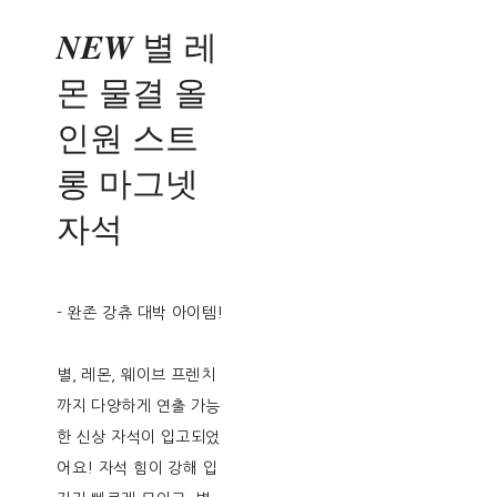
𝑵𝑬𝑾 별 레
몬 물결 올
인원 스트
롱 마그넷
자석
- 완존 강츄 대박 아이템!
별, 레몬, 웨이브 프렌치
까지 다양하게 연출 가능
한 신상 자석이 입고되었
어요! 자석 힘이 강해 입