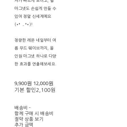
자가 빠르게 모이고, 별
마그넷도 손쉽게 만들 수
있어 정말 신세계예요
(⋆❛ ہ ❛⋆)!
청량한 레몬 네일부터 여
름 무드 웨이브까지, 올
인원 마그넷 하나로 다양
한 효과를 연출해보세요.
9,900원
12,000원
기본 할인
2,100원
배송비
-
함께 구매 시 배송비
절약 상품 보기
추가 금액