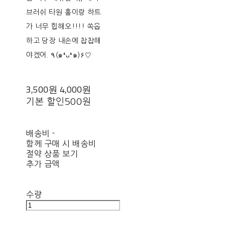
브러쉬 타원 홀이랑 하트
가 너무 힙해오!!!! 쏙옵
하고 당장 내손에 찹찹해
야겠어. ٩(๑❛ᴗ❛๑)۶♡
3,500원
4,000원
기본 할인
500원
배송비
-
함께 구매 시 배송비
절약 상품 보기
추가 금액
수량