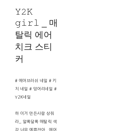
𝚈𝟸𝙺
𝚐𝚒𝚛𝚕 _ 매
탈릭 에어
치크 스티
커
# 에어브러쉬 네일 # 키
치 네일 # 덩어리네일 #
Y2K네일
하 이거 만든사람 상줘
라,, 알록달록 매탈릭 색
감 너무 예쀼쟌아,, 에어