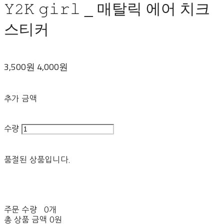
𝚈𝟸𝙺 𝚐𝚒𝚛𝚕 _ 매탈릭 에어 치크
스티커
3,500원
4,000원
추가 금액
수량
품절된 상품입니다.
주문 수량
0개
총 상품 금액
0원