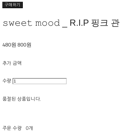
구매하기
𝚜𝚠𝚎𝚎𝚝 𝚖𝚘𝚘𝚍 _ R.I.P 핑크 관
480원
800원
추가 금액
수량
품절된 상품입니다.
주문 수량
0개