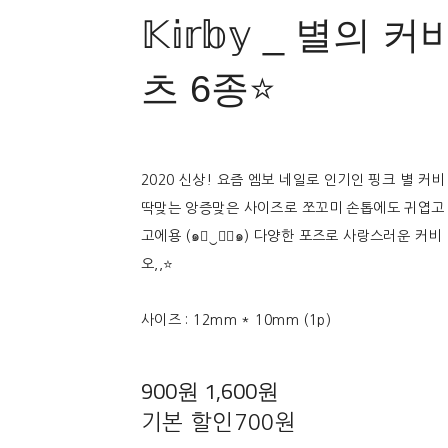
𝕂𝕚𝕣𝕓𝕪 _ 별의
츠 6종⭐
2020 신상! 요즘 엠보 네일로 인기인 핑크 별 커비
딱맞는 앙증맞은 사이즈로 쪼꼬미 손톱에도 귀엽고 
고에용 (๑￫‿ฺ￩๑) 다양한 포즈로 사랑스러운 커
오,,⭐
사이즈 : 12mm * 10mm (1p)
900원
1,600원
기본 할인
700원