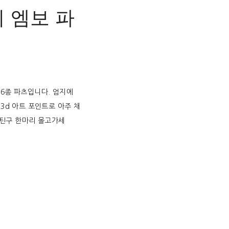
 커비 엠보 파
 6종 파츠입니다. 엄지에
3d 아트 포인트로 아주 채
비 틴구 한마리 몰고가세