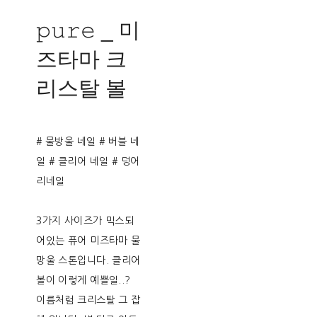
𝚙𝚞𝚛𝚎 _ 미
즈타마 크
리스탈 볼
# 물방울 네일 # 버블 네
일 # 클리어 네일 # 덩어
리네일
3가지 사이즈가 믹스되
어있는 퓨어 미즈타마 물
망울 스톤입니다. 클리어
볼이 이렇게 예쁠일..?
이름처럼 크리스탈 그 잡