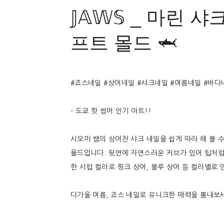
𝕁𝔸𝕎𝕊 _ 마린 
프트 몰드 🦈
#죠스네일 #상어네일 #샤크네일 #여름네일 #바다
- 도쿄 핫 썸머 인기 아트!!
시오미 쌤의 상어찬 샤크 네일을 쉽게 따라 해 볼 수
몰드입니다. 뒷면에 자연스러운 커브가 있어 팁처럼
한 시럽 컬러로 핑크 상어, 블루 상어 등 컬러별로 
다가올 여름, 죠스 네일로 유니크한 매력을 뽐내보세