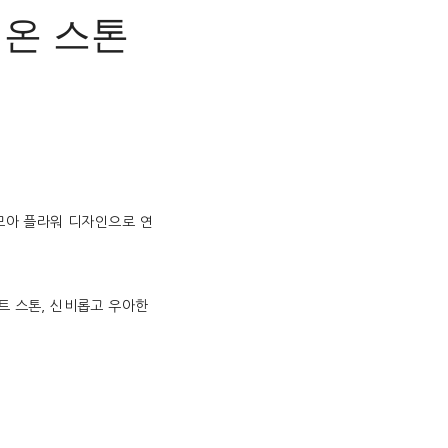
_ 카멜레온 스톤
모아 플라워 디자인으로 연
트 스톤, 신비롭고 우아한