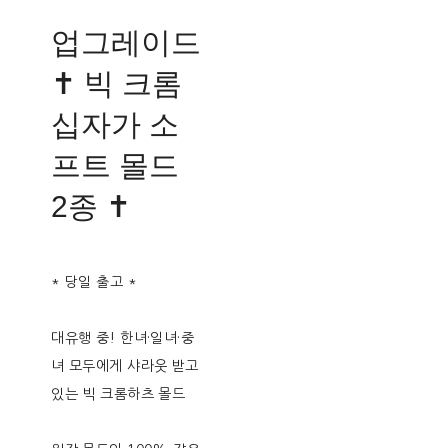
업그레이드
✝︎ 빅 크롬
십자가 소
프트 몰드
2종 ✝︎
* 당일 출고 *
대유행 중! 한녀·일녀·중
녀 모두에게 샤라웃 받고
있는 빅 크롬하츠 몰드