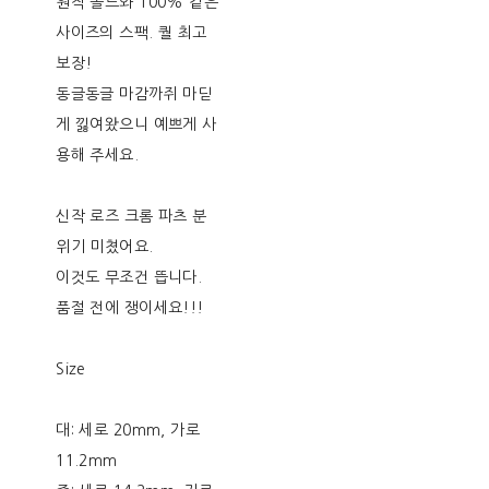
원작 몰드와 100% 같은
사이즈의 스팩. 퀄 최고
보장!
동글동글 마감까쥐 마딛
게 낋여왔으니 예쁘게 사
용해 주세요.
신작 로즈 크롬 파츠 분
위기 미쳤어요.
이것도 무조건 뜹니다.
품절 전에 쟁이세요!!!
Size
대: 세로 20mm, 가로
11.2mm