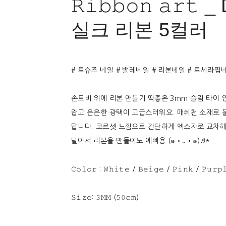
𝚁𝚒𝚋𝚋𝚘𝚗 𝚊𝚛𝚝
실크 리본 5컬러
# 토슈즈 네일 # 발레네일 # 리본네일 # 르세라핌
손토비 위에 리본 만들기 딱좋은 3mm 슬림 타이 
랍고 은은한 광택이 고급스러워요. 매쉬천 소재로 
답니다. 코르셋 느낌으로 간단하게 엑스자로 교차
달아서 리본을 만들어도 예뻐용 (๑•᎑•๑)♬*
𝙲𝚘𝚕𝚘𝚛 : 𝚆𝚑𝚒𝚝𝚎 / 𝙱𝚎𝚒𝚐𝚎 / 𝙿𝚒𝚗𝚔 / 𝙿𝚞𝚛𝚙
𝚂𝚒𝚣𝚎: 𝟹𝙼𝙼 (𝟻𝟶𝚌𝚖)