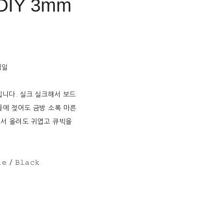
 _ DIY 3mm
네일
입니다. 실크 실크해서 보드
물에 젖어도 금방 소록 마른
해서 올려도 귀엽고 큐빅을
𝚎 / 𝙱𝚕𝚊𝚌𝚔