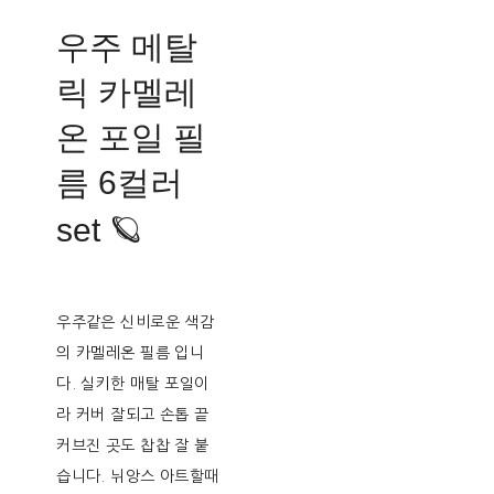
우주 메탈
릭 카멜레
온 포일 필
름 6컬러
set 🪐
우주같은 신비로운 색감
의 카멜레온 필름 입니
다. 실키한 매탈 포일이
라 커버 잘되고 손톱 끝
커브진 곳도 찹찹 잘 붙
습니다. 뉘앙스 아트할때