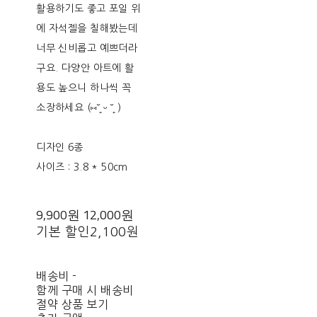
활용하기도 좋고 포일 위
에 자석젤을 칠해봤는데
너무 신비롭고 예쁘더라
구요. 다양안 아트에 활
용도 높으니 하나씩 꼭
소장하세요 (⑅˘͈ ᵕ ˘͈ )
디자인 6종
사이즈 : 3.8 * 50cm
9,900원
12,000원
기본 할인
2,100원
배송비
-
함께 구매 시 배송비
절약 상품 보기