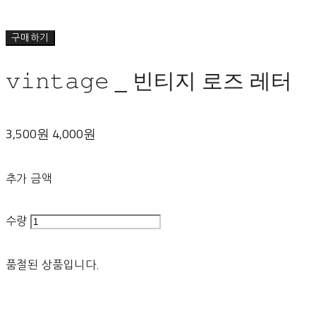
구매하기
𝚟𝚒𝚗𝚝𝚊𝚐𝚎 _ 빈티지 로즈 레터
3,500원
4,000원
추가 금액
수량
품절된 상품입니다.