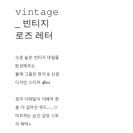
𝚟𝚒𝚗𝚝𝚊𝚐𝚎
_ 빈티지
로즈 레터
수준 높은 빈티지 네일을
완성해주는
불에 그을린 편지 & 신문
디자인 스티커 🥀📜
장미 디테일이 더해져 한
층 더 깊어진 무드⸝⸝⸝♡︎
아트하는 순간 감성 스토
리 뚝딱⟡