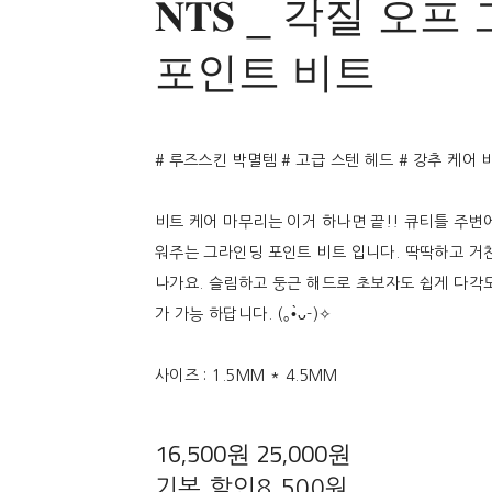
𝐍𝐓𝐒 _ 각질 오
포인트 비트
# 루즈스킨 박멸템 # 고급 스텐 헤드 # 강추 케어 
비트 케어 마무리는 이거 하나면 끝!! 큐티틀 주변
워주는 그라인딩 포인트 비트 입니다. 딱딱하고 거
나가요. 슬림하고 둥근 해드로 초보자도 쉽게 다각
가 가능 하답니다. (｡•̀ᴗ-)✧
사이즈 : 1.5MM * 4.5MM
16,500원
25,000원
기본 할인
8,500원