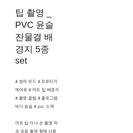
팁 촬영 _
PVC 윤슬
잔물결 배
경지 5종
set
# 썸머 무드 # 프루티거
에어로 # 아트 팁 배경지
# 촬영 꿀템 # 홀로그램
바다 윤슬 # pvc 소재
아트 팁 이나 손 촬영 파
츠 등을 촬영 할때 사용