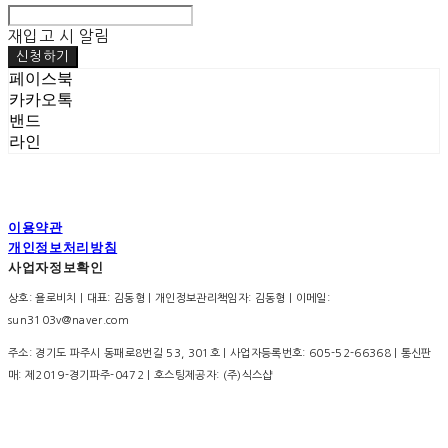
재입고 시 알림
신청하기
페이스북
카카오톡
밴드
라인
이용약관
개인정보처리방침
사업자정보확인
상호: 욜로비치 | 대표: 김동형 | 개인정보관리책임자: 김동형 | 이메일:
sun3103v@naver.com
주소: 경기도 파주시 동패로8번길 53, 301호 | 사업자등록번호:
605-52-66368
| 통신판
매:
제2019-경기파주-0472
| 호스팅제공자: (주)식스샵