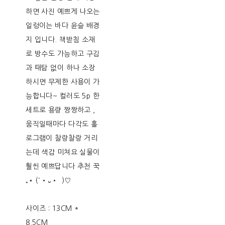
하면 사진 예쁘게 나오는
일렁이는 바다 윤슬 배경
지 입니다. 책받침 소재
로 방수도 가능하고 구김
과 때탐 없이 하나 소장
하시면 무제한 사용이 가
능합니다~ 컬러도 5p 한
세트로 용량 짱짱하고 ,
움직일때마다 다각도 홀
로그램이 찰랑찰랑 거리
는데 색감 미쳐요 실물이
훨씬 예쁘답니다 추천 꾹
₊⋆ (´•᎑•`)♡
사이즈 : 13CM *
8.5CM