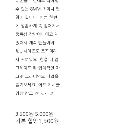
리본을 무한대로 찍어낼
수 있는 8MM 초미니 펀
칭기 입니다. 버튼 한번
에 깔끔하게 똑 떨어져서
중독성 장난아니에요 재
밌어서 계속 만들어버
렷,, 사이즈도 쪼꾸미라
서 귀여워요. 한층 더 업
그레이드 된 입체적인 마
그넷 그라디언트 네일을
즐겨보세요. 아트 게시글
영상 참고 ♡´･ᴗ･`♡
3,500원
5,000원
기본 할인
1,500원