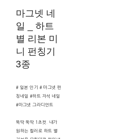
마그넷 네
일 _ 하트
별 리본 미
니 펀칭기
3종
# 일본 인기 # 마그넷 펀
칭네일 #하트 자석 네일
#마그넷 그라디언트
뚝딱 뚝딱 1초컷. 내가
원하는 컬러로 하트 별