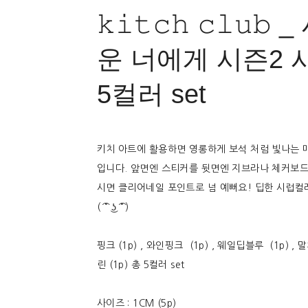
𝚔𝚒𝚝𝚌𝚑 𝚌𝚕𝚞
운 너에게 시즌2 
5컬러 set
키치 아트에 활용하면 영롱하게 보석 처럼 빛나는 
입니다. 앞면엔 스티커를 뒷면엔 지브라나 체커보드
시면 클리어네일 포인트로 넘 예뻐요! 딥한 시럽컬
( ͡° ͜ʖ ͡°)
핑크 (1p) , 와인핑크 (1p) , 웨일딥블루 (1p) , 
린 (1p) 총 5컬러 set
사이즈 : 1CM (5p)