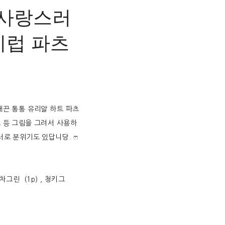
𝚋 _ 사랑스러
시럽 파츠
매끈 통통 유리알 하트 파츠
 등 그림을 그려서 사용하
러로 분위기도 있답니당. ෆ
말차그린 (1p) , 청키그