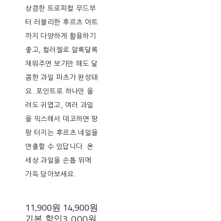
상큼한 트로피컬 무드부
터 러블리한 후르츠 아트
까지 다양하게 활용하기
좋고, 컬러젤로 알록달록
채워주면 보기만 해도 달
콤한 과일 파츠가 완성돼
요. 포인트로 하나만 올
려도 귀엽고, 여러 과일
을 믹스해서 데코하면 팡
팡 터지는 후르츠 네일을
연출할 수 있답니다. 온
세상 과일을 손톱 위에
가득 담아보세요.
11,900원
14,900원
기본 할인
3,000원