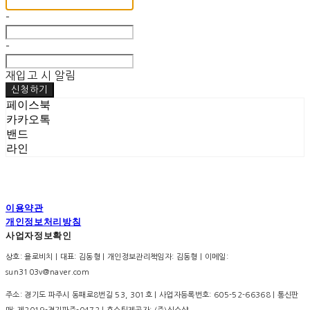
-
-
재입고 시 알림
신청하기
페이스북
카카오톡
밴드
라인
이용약관
개인정보처리방침
사업자정보확인
상호: 욜로비치 | 대표: 김동형 | 개인정보관리책임자: 김동형 | 이메일:
sun3103v@naver.com
주소: 경기도 파주시 동패로8번길 53, 301호 | 사업자등록번호:
605-52-66368
| 통신판