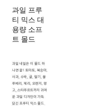
과일 프루
티 믹스 대
용량 소프
트 몰드
과일 네일은 이 몰드 하
나면 끝! 토마토, 복숭아,
사과, 수박, 귤, 딸기, 블
루베리, 체리, 오렌지, 망
고, 스타푸르트까지 귀여
운 과일 디자인이 가득
담긴 프루티 믹스 몰드.