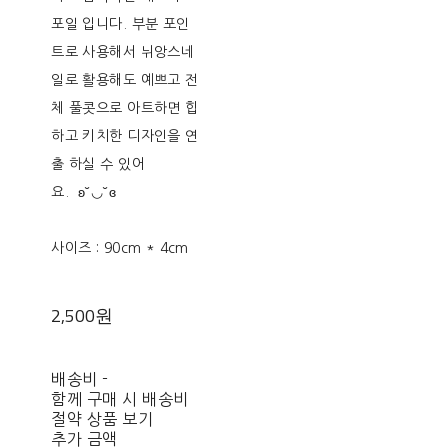
포일 입니다. 부분 포인
트로 사용해서 뉘앙스네
일로 활용해도 예쁘고 전
체 풀콧으로 아트하면 힙
하고 키치한 디자인을 연
출 하실 수 있어
요. ʚ˘◡˘ɞ
사이즈 : 90cm * 4cm
2,500원
배송비
-
함께 구매 시 배송비
절약 상품 보기
추가 금액