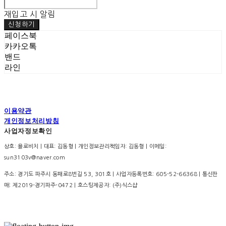
재입고 시 알림
신청하기
페이스북
카카오톡
밴드
라인
이용약관
개인정보처리방침
사업자정보확인
상호: 욜로비치 | 대표: 김동형 | 개인정보관리책임자: 김동형 | 이메일:
sun3103v@naver.com
주소: 경기도 파주시 동패로8번길 53, 301호 | 사업자등록번호:
605-52-66368
| 통신판
매:
제2019-경기파주-0472
| 호스팅제공자: (주)식스샵