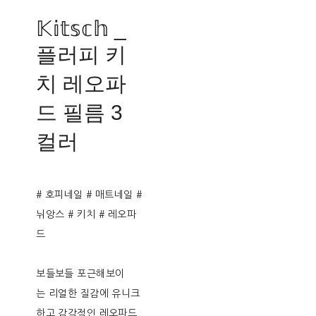
𝕂𝕚𝕥𝕤𝕔𝕙 _
플러피 키
치 레오파
드 필름 3
컬러
# 호피네일 # 매트네일 #
뉘앙스 # 키치 # 레오파
드
보들보들 포근해보이
는 리얼한 질감에 유니크
하고 감각적인 레오파드