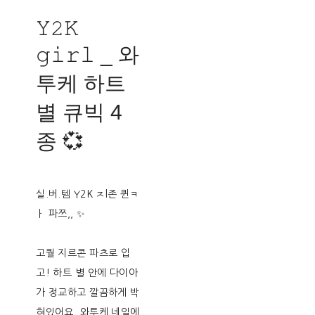
𝚈𝟸𝙺
𝚐𝚒𝚛𝚕 _ 와
투케 하트
별 큐빅 4
종 💞
실.버.템 Y2K ㅈl존 퀸ㅋ
ㅏ 파쯔,, ✨
고퀄 지르콘 파츠로 입
고! 하트 별 안에 다이아
가 정교하고 깔끔하게 박
혀있어요. 와투케 네일에