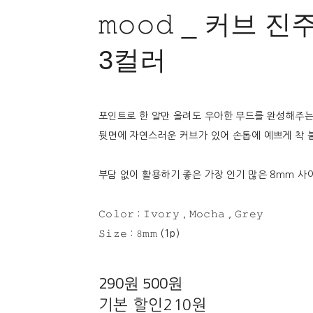
𝚖𝚘𝚘𝚍 _ 커브
3컬러
포인트로 한 알만 올려도 우아한 무드를 완성해주는 
뒷면에 자연스러운 커브가 있어 손톱에 예쁘게 착 
부담 없이 활용하기 좋은 가장 인기 많은 8mm 사
𝙲𝚘𝚕𝚘𝚛 : 𝙸𝚟𝚘𝚛𝚢 , 𝙼𝚘𝚌𝚑𝚊 , 𝙶𝚛𝚎𝚢
𝚂𝚒𝚣𝚎 : 𝟾𝚖𝚖 (1p)
290원
500원
기본 할인
210원