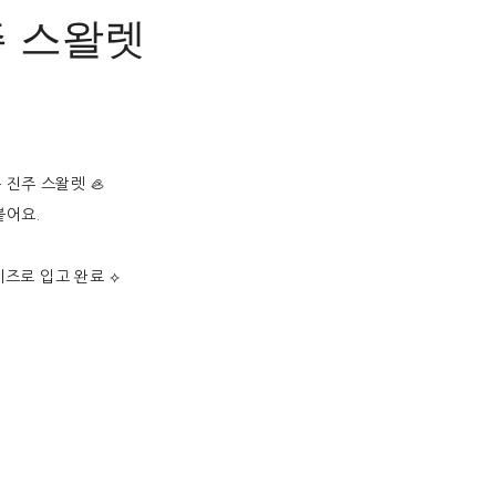
 진주 스왈렛
진주 스왈렛 🦪
붙어요.
이즈로 입고 완료 ⟡