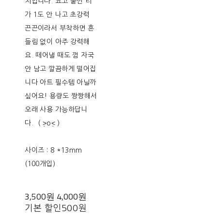
치입니다. 요고 붙인 티
가 1도 안 나고 초강력
끈끈이라서 부착하면 흔
들림 없이 아주 강력해
요. 떼어낼 때도 껌 자국
안 남고 깔끔하게 떨어집
니다 아트 필수템 아닐까
싶어요! 용량도 짱짱해서
오래 사용 가능하답니
다. ( ˃̣̣o˂̣̣ )
사이즈 : 8 *13mm
(100개입)
3,500원
4,000원
기본 할인
500원