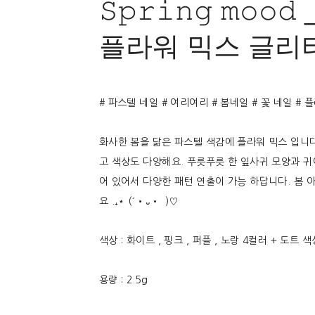
𝚂𝚙𝚛𝚒𝚗𝚐 𝚖𝚘
플라워 믹스 글리터
# 파스텔 네일 # 여리여리 # 봄네일 # 꽃 네일 # 
화사한 봄을 닮은 파스텔 색감에 플라워 믹스 입니
고 색상도 다양해요. 푸릇푸릇 한 잎사귀 모양과 
어 있어서 다양한 패턴 연출이 가능 하답니다. 봄 
요 .₊⋆ (´•᎑•`)♡
색상 : 화이트 , 핑크 , 퍼플 , 노랑 4컬러 + 도트
용량 : 2.5g