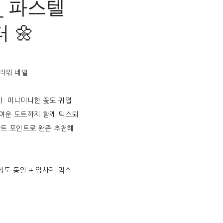
𝚍 _ 파스텔
 🌼
플라워 네일
다. 미니미니한 꽃도 귀엽
귀여운 도트까지 함께 믹스되
아트 포인트로 완존 추천해
 색상도 동일 + 입사귀 믹스