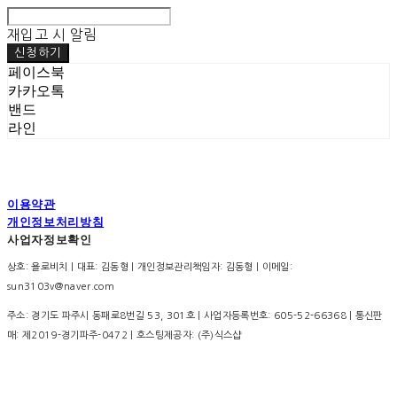
재입고 시 알림
신청하기
페이스북
카카오톡
밴드
라인
이용약관
개인정보처리방침
사업자정보확인
상호: 욜로비치 | 대표: 김동형 | 개인정보관리책임자: 김동형 | 이메일:
sun3103v@naver.com
주소: 경기도 파주시 동패로8번길 53, 301호 | 사업자등록번호:
605-52-66368
| 통신판
매:
제2019-경기파주-0472
| 호스팅제공자: (주)식스샵