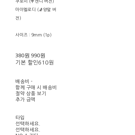
쿠로미 (🍭캔디 버전)
마이멜로디 (🧦양말 버
전)
사이즈 : 9mm (1p)
380원
990원
기본 할인
610원
배송비
-
함께 구매 시 배송비
절약 상품 보기
추가 금액
타입
선택하세요.
선택하세요.