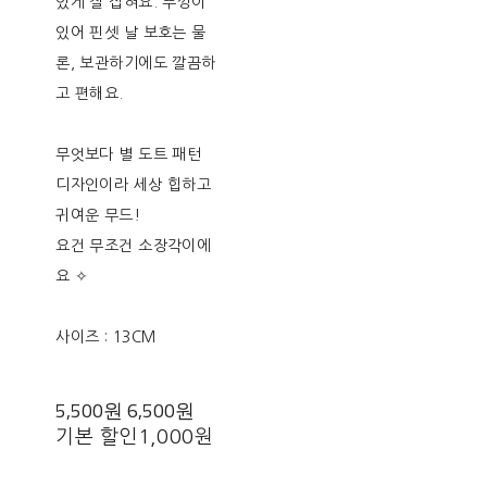
있게 잘 집혀요. 뚜껑이
있어 핀셋 날 보호는 물
론, 보관하기에도 깔끔하
고 편해요.
무엇보다 별 도트 패턴
디자인이라 세상 힙하고
귀여운 무드!
요건 무조건 소장각이에
요 ✧
사이즈 : 13CM
5,500원
6,500원
기본 할인
1,000원