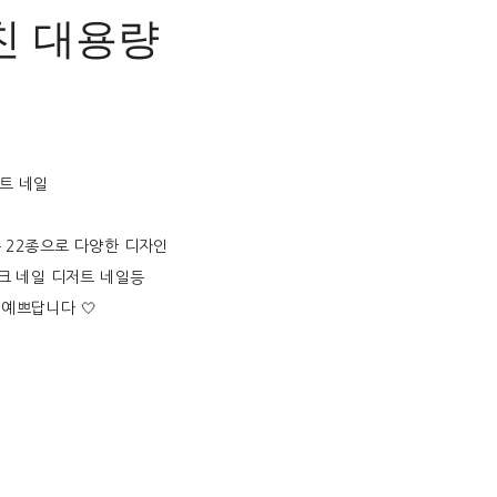
친 대용량
저트 네일
등 22종으로 다양한 디자인
크 네일 디저트 네일등
 예쁘답니다 🤍