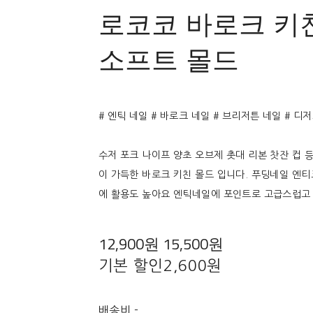
로코코 바로크 키
소프트 몰드
# 엔틱 네일 # 바로크 네일 # 브리저튼 네일 # 디
수저 포크 나이프 양초 오브제 촛대 리본 찻잔 컵 
이 가득한 바로크 키친 몰드 입니다. 푸딩네일 엔티
에 활용도 높아요 엔틱네일에 포인트로 고급스럽고
12,900원
15,500원
기본 할인
2,600원
배송비
-