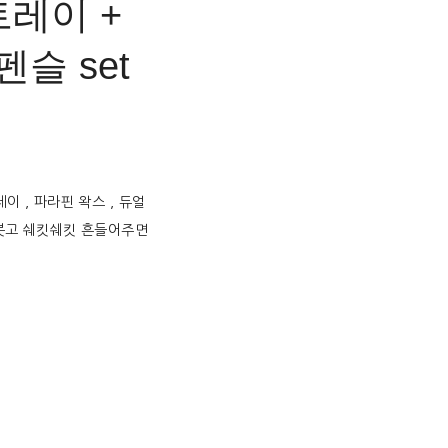
트레이 +
슬 set
이 , 파라핀 왁스 , 듀얼
 붓고 쉐킷쉐킷 흔들어주면