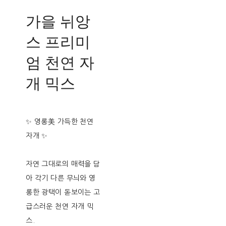
가을 뉘앙
스 프리미
엄 천연 자
개 믹스
✨ 영롱美 가득한 천연
자개 ✨
자연 그대로의 매력을 담
아 각기 다른 무늬와 영
롱한 광택이 돋보이는 고
급스러운 천연 자개 믹
스.