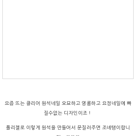
요즘 뜨는 클리어 원석네일 오묘하고 영롱하고 요정네일에 빠
질수없는 디자인이조 !
폴리젤로 이렇게 원석을 만들어서 문질러주면 조녜탱이랍니