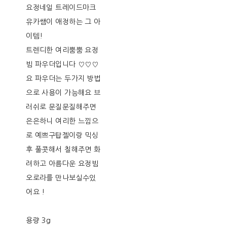
요정네일 트레이드마크
유카쌤이 애정하는 그 아
이템!
트렌디한 여리뿜뿜 요정
빔 파우더입니다 ♡♡♡
요 파우더는 두가지 방법
으로 사용이 가능해요 브
러쉬로 문질문질해주면
은은하니 여리한 느낌으
로 예쁘구탑젤이랑 믹싱
후 풀콧해서 칠해주면 화
려하고 아름다운 요정빔
오로라를 만나보실수있
어요 !
용량 3g