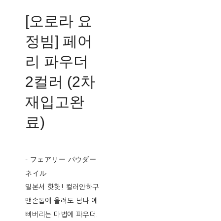
[오로라 요
정빔] 페어
리 파우더
2컬러 (2차
재입고완
료)
- フェアリー パウダー
ネイル
일본서 핫핫! 컬러안하구
맨손톱에 올려도 넘나 예
뻐버리는 마법에 파우더.