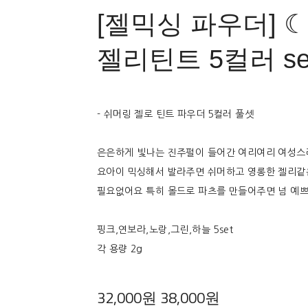
[젤믹싱 파우더] 
젤리틴트 5컬러 se
- 쉬머링 젤로 틴트 파우더 5컬러 풀셋
은은하게 빛나는 진주펄이 들어간 여리여리 여성스
요아이 믹싱해서 발라주면 쉬머하고 영롱한 젤리같
필요없어요 특히 몰드로 파츠를 만들어주면 넘 예
핑크,연보라,노랑,그린,하늘 5set
각 용량 2g
32,000원
38,000원