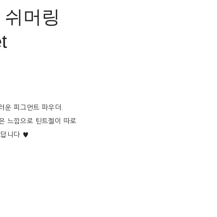
☾ 쉬머링
t
러운 피그먼트 파우더.
은 느낌으로 틴트젤이 따로
쁘답니다 ♥