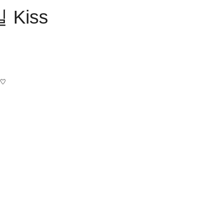
 Kiss
♡♡