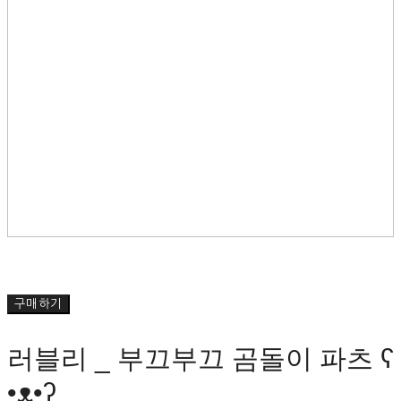
구매하기
러블리 _ 부끄부끄 곰돌이 파츠 ʕ
•ᴥ•ʔ