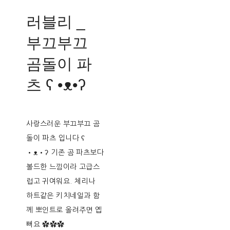
러블리 _
부끄부끄
곰돌이 파
츠 ʕ •ᴥ•ʔ
사랑스러운 부끄부끄 곰
돌이 파츠 입니다 ʕ
•ᴥ•ʔ 기존 곰 파츠보다
볼드한 느낌이라 고급스
럽고 귀여워요. 체리나
하트같은 키치네일과 함
께 뽀인트로 올려주면 옙
뻐요 ✿✿✿