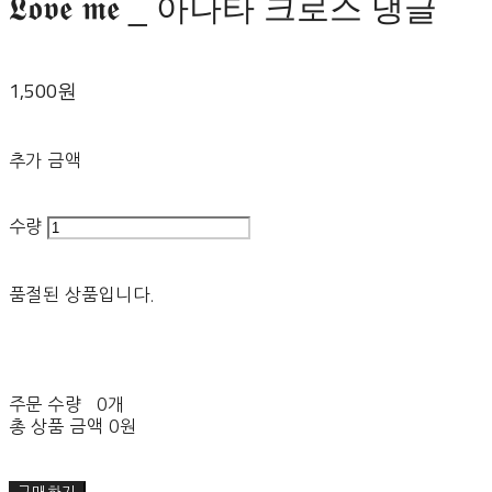
𝕷𝖔𝖛𝖊 𝖒𝖊 _ 아나타 크로스 댕글
1,500원
추가 금액
수량
품절된 상품입니다.
주문 수량
0개
총 상품 금액
0원