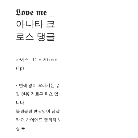
𝕷𝖔𝖛𝖊 𝖒𝖊 _
아나타 크
로스 댕글
사이즈 : 11 * 20 mm
(1p)
- 변색 없이 오래가는 쥬
얼 전용 지르콘 파츠 입
니다.
블링블링 반짝임이 남달
라요!하이엔드 퀄리티 보
장 ❤