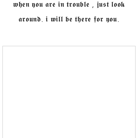
𝖜𝖍𝖊𝖓 𝖞𝖔𝖚 𝖆𝖗𝖊 𝖎𝖓 𝖙𝖗𝖔𝖚𝖇𝖑𝖊 , 𝖏𝖚𝖘𝖙 𝖑𝖔𝖔𝖐
𝖆𝖗𝖔𝖚𝖓𝖉. 𝖎 𝖜𝖎𝖑𝖑 𝖇𝖊 𝖙𝖍𝖊𝖗𝖊 𝖋𝖔𝖗 𝖞𝖔𝖚.