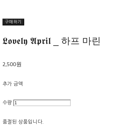
구매하기
𝕷𝖔𝖛𝖊𝖑𝖞 𝕬𝖕𝖗𝖎𝖑 _ 하프 마린
2,500원
추가 금액
수량
품절된 상품입니다.