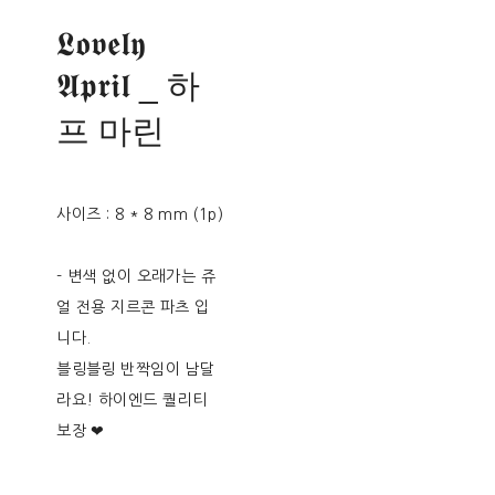
𝕷𝖔𝖛𝖊𝖑𝖞
𝕬𝖕𝖗𝖎𝖑 _ 하
프 마린
사이즈 : 8 * 8 mm (1p)
- 변색 없이 오래가는 쥬
얼 전용 지르콘 파츠 입
니다.
블링블링 반짝임이 남달
라요! 하이엔드 퀄리티
보장 ❤