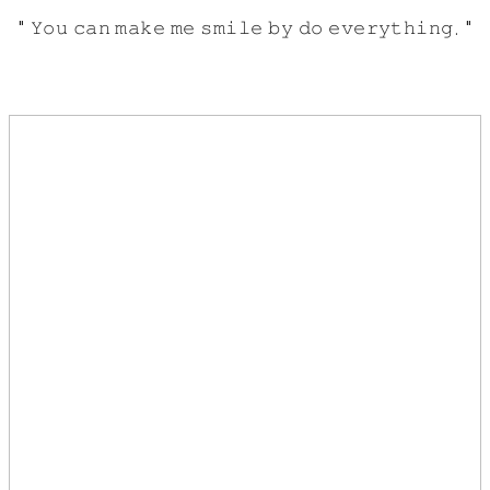
" 𝚈𝚘𝚞 𝚌𝚊𝚗 𝚖𝚊𝚔𝚎 𝚖𝚎 𝚜𝚖𝚒𝚕𝚎 𝚋𝚢 𝚍𝚘 𝚎𝚟𝚎𝚛𝚢𝚝𝚑𝚒𝚗𝚐. "