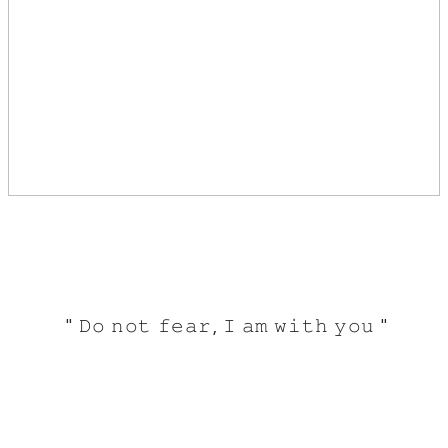
" 𝙳𝚘 𝚗𝚘𝚝 𝚏𝚎𝚊𝚛, 𝙸 𝚊𝚖 𝚠𝚒𝚝𝚑 𝚢𝚘𝚞 "