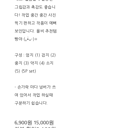
그립감과 촉감도 좋습니
다! 작업 중간 중간 사진
찍기 편하고 작품이 예뻐
보인답니다. 욜비 추천템
빵야 (｡•̀ᴗ-)✧
구성 : 엄지 (1) 검지 (2)
중지 (3) 약지 (4) 소지
(5) (5P set)
- 손가락 마다 넘버가 쓰
여 있어서 작업 하실때
구분하기 쉽습니다.
6,900원
15,000원